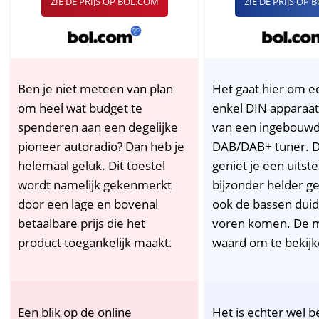
ZIE DE PRIJS OP BOL.COM
ZIE DE PRIJS OP
Ben je niet meteen van plan
Het gaat hier om ee
om heel wat budget te
enkel DIN apparaat
spenderen aan een degelijke
van een ingebouw
pioneer autoradio? Dan heb je
DAB/DAB+ tuner. 
helemaal geluk. Dit toestel
geniet je een uitst
wordt namelijk gekenmerkt
bijzonder helder ge
door een lage en bovenal
ook de bassen duide
betaalbare prijs die het
voren komen. De 
product toegankelijk maakt.
waard om te bekijk
Een blik op de online
Het is echter wel b