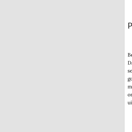
P
B
D
s
g
m
o
ui