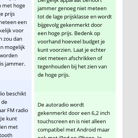
n met hoge
jammer genoeg niet meteen
e prijs
tot de lage prijsklasse en wordt
 meteen een
bijgevolg gekenmerkt door
elijk voor
een hoge prijs. Bedenk op
en zou dan
voorhand hoeveel budget je
en mogelijk
kunt voorzien. Laat je echter
 worden
niet meteen afschrikken of
is jammer.
tegenhouden bij het zien van
de hoge prijs.
io beschikt
 de
De autoradio wordt
ar FM radio
gekenmerkt door een 6,2 inch
 Je kunt
touchscreen en is niet alleen
llen met
compatibel met Android maar
tooth
ook met iPod en iPhone. Je