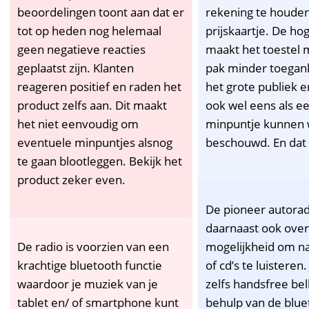
beoordelingen toont aan dat er
rekening te houde
tot op heden nog helemaal
prijskaartje. De hog
geen negatieve reacties
maakt het toestel
geplaatst zijn. Klanten
pak minder toegank
reageren positief en raden het
het grote publiek 
product zelfs aan. Dit maakt
ook wel eens als e
het niet eenvoudig om
minpuntje kunnen
eventuele minpuntjes alsnog
beschouwd. En dat 
te gaan blootleggen. Bekijk het
product zeker even.
De pioneer autorad
daarnaast ook over
De radio is voorzien van een
mogelijkheid om na
krachtige bluetooth functie
of cd’s te luisteren.
waardoor je muziek van je
zelfs handsfree be
tablet en/ of smartphone kunt
behulp van de blue