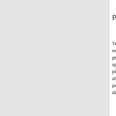
P
T
m
g
a
p
a
p
d