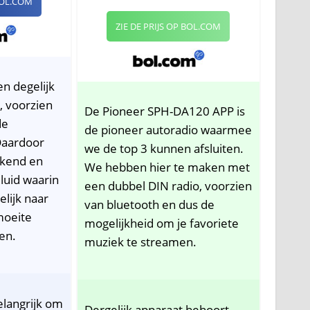
 BOL.COM
ZIE DE PRIJS OP BOL.COM
n degelijk
, voorzien
De Pioneer SPH-DA120 APP is
de
de pioneer autoradio waarmee
Daardoor
we de top 3 kunnen afsluiten.
ekend en
We hebben hier te maken met
luid waarin
een dubbel DIN radio, voorzien
lijk naar
van bluetooth en dus de
moeite
mogelijkheid om je favoriete
en.
muziek te streamen.
elangrijk om
Dergelijk apparaat behoort