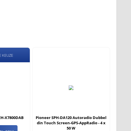
E KEUZE
DEH-X7800DAB
Pioneer SPH-DA120 Autoradio Dubbel
din Touch Screen-GPS-AppRadio - 4 x
50 W