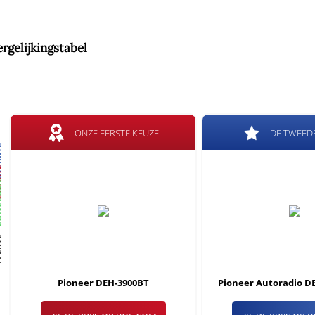
ergelijkingstabel
ONZE EERSTE KEUZE
DE TWEED
KTE
KTE
USIE
RTE
Pioneer DEH-3900BT
Pioneer Autoradio 