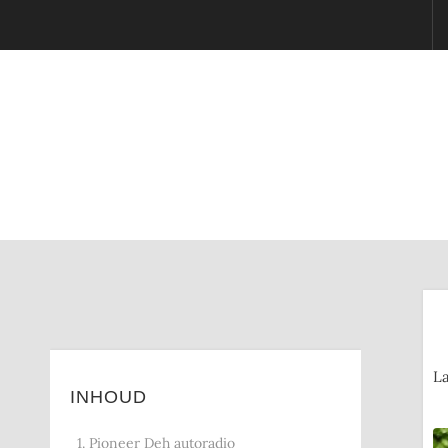
La
INHOUD
1. Pioneer Deh autoradio