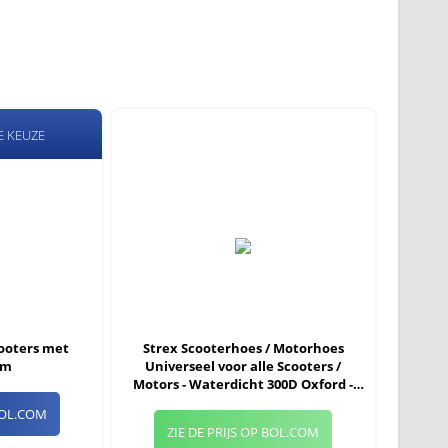
E KEUZE
ooters met
Strex Scooterhoes / Motorhoes
rm
Universeel voor alle Scooters /
Motors - Waterdicht 300D Oxford -
Geschikt voor Windscherm - Scooter
 BOL.COM
Hoes - Motor Hoes - Incl. Opbergzak
ZIE DE PRIJS OP BOL.COM