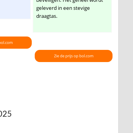
geleverd in een stevige
draagtas.
 bol.com
Zie de prijs op bol.com
2025