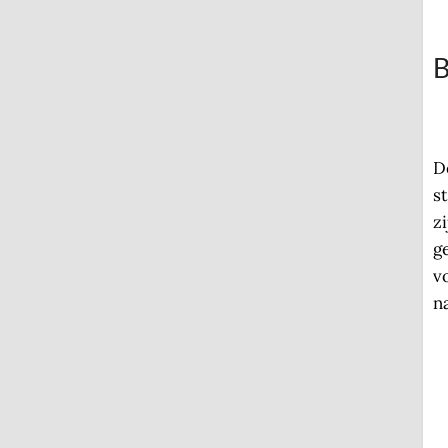
B
D
s
z
g
v
n