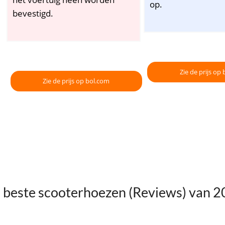
op.
bevestigd.
Zie de prijs op
Zie de prijs op bol.com
 beste scooterhoezen (Reviews) van 