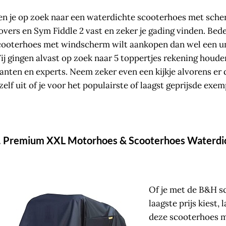
en je op zoek naar een waterdichte scooterhoes met sche
overs en Sym Fiddle 2 vast en zeker je gading vinden. Bed
cooterhoes met windscherm wilt aankopen dan wel een u
ij gingen alvast op zoek naar 5 toppertjes rekening houde
lanten en experts. Neem zeker even een kijkje alvorens er
ezelf uit of je voor het populairste of laagst geprijsde ex
. Premium XXL Motorhoes & Scooterhoes Waterdic
Of je met de B&H s
laagste prijs kiest
deze scooterhoes m