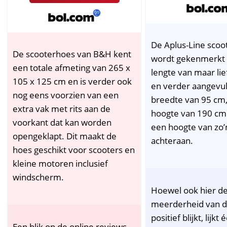
De Aplus-Line scoo
De scooterhoes van B&H kent
wordt gekenmerkt 
een totale afmeting van 265 x
lengte van maar li
105 x 125 cm en is verder ook
en verder aangevu
nog eens voorzien van een
breedte van 95 cm
extra vak met rits aan de
hoogte van 190 cm
voorkant dat kan worden
een hoogte van zo’
opengeklapt. Dit maakt de
achteraan.
hoes geschikt voor scooters en
kleine motoren inclusief
windscherm.
Hoewel ook hier d
meerderheid van d
positief blijkt, lijkt
Een blik op de online reviews