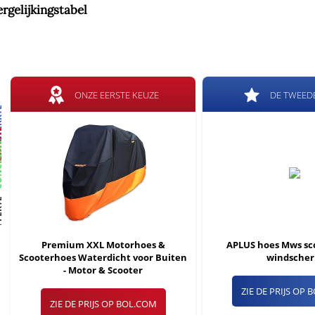
ergelijkingstabel
ONZE EERSTE KEUZE
DE TWEED
KTE
KTE
USIE
RTE
Premium XXL Motorhoes &
APLUS hoes Mws sc
Scooterhoes Waterdicht voor Buiten
windsche
- Motor & Scooter
ZIE DE PRIJS OP
ZIE DE PRIJS OP BOL.COM