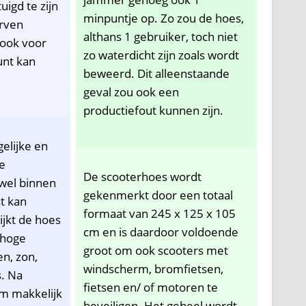
uigd te zijn
minpuntje op. Zo zou de hoes,
urven
althans 1 gebruiker, toch niet
 ook voor
zo waterdicht zijn zoals wordt
nt kan
beweerd. Dit alleenstaande
geval zou ook een
productiefout kunnen zijn.
elijke en
e
De scooterhoes wordt
wel binnen
gekenmerkt door een totaal
st kan
formaat van 245 x 125 x 105
ijkt de hoes
cm en is daardoor voldoende
 hoge
groot om ook scooters met
n, zon,
windscherm, bromfietsen,
s. Na
fietsen en/ of motoren te
m makkelijk
beveiligen. Het geheel wordt