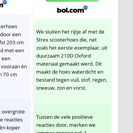
terhoes
We sluiten het rijtje af met de
door een
Strex scooterhoes die, net
efst 203 cm
zoals het eerste exemplaar, uit
ld met een
duurzaam 210D Oxford
, een
materiaal gemaakt werd. Dit
 vooraan én
maakt de hoes waterdicht en
n 70 cm
bestand tegen vuil, stof, regen,
sneeuw, zon en vorst.
e overgrote
Tussen de vele positieve
e reacties
reacties door, merken we
 één koper
jammer genoeg ook 1