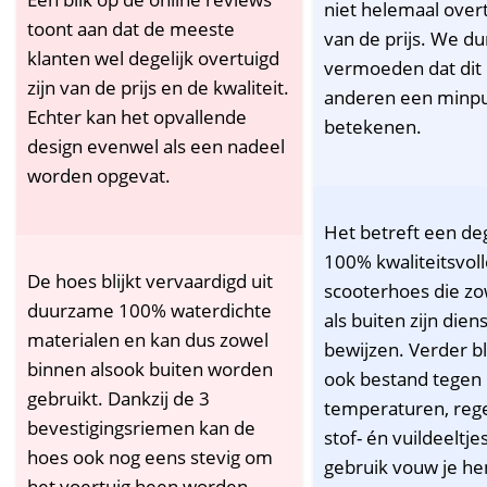
niet helemaal overt
toont aan dat de meeste
van de prijs. We d
klanten wel degelijk overtuigd
vermoeden dat dit
zijn van de prijs en de kwaliteit.
anderen een minpu
Echter kan het opvallende
betekenen.
design evenwel als een nadeel
worden opgevat.
Het betreft een deg
100% kwaliteitsvoll
De hoes blijkt vervaardigd uit
scooterhoes die zo
duurzame 100% waterdichte
als buiten zijn dien
materialen en kan dus zowel
bewijzen. Verder bl
binnen alsook buiten worden
ook bestand tegen
gebruikt. Dankzij de 3
temperaturen, rege
bevestigingsriemen kan de
stof- én vuildeeltje
hoes ook nog eens stevig om
gebruik vouw je he
het voertuig heen worden